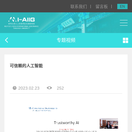
联系我们
留言板
EN
专题视频
可信
赖
的
人工智能
2023.02.23
252