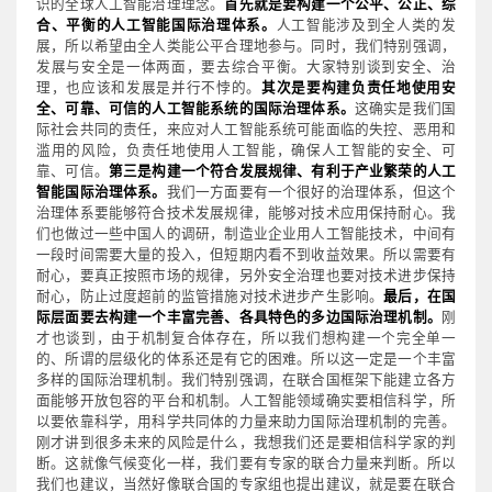
识的全球人工智能治理理念。
首先就是要构建一个公平、公正、综
合、平衡的人工智能国际治理体系。
人工智能涉及到全人类的发
展，所以希望由全人类能公平合理地参与。同时，我们特别强调，
发展与安全是一体两面，要去综合平衡。大家特别谈到安全、治
理，也应该和发展是并行不悖的。
其次是要构建负责任地使用安
全、可靠、可信的人工智能系统的国际治理体系。
这确实是我们国
际社会共同的责任，来应对人工智能系统可能面临的失控、恶用和
滥用的风险，负责任地使用人工智能，确保人工智能的安全、可
靠、可信。
第三是构建一个符合发展规律、有利于产业繁荣的人工
智能国际治理体系。
我们一方面要有一个很好的治理体系，但这个
治理体系要能够符合技术发展规律，能够对技术应用保持耐心。我
们也做过一些中国人的调研，制造业企业用人工智能技术，中间有
一段时间需要大量的投入，但短期内看不到收益效果。所以需要有
耐心，要真正按照市场的规律，另外安全治理也要对技术进步保持
耐心，防止过度超前的监管措施对技术进步产生影响。
最后，在国
际层面要去构建一个丰富完善、各具特色的多边国际治理机制。
刚
才也谈到，由于机制复合体存在，所以我们想构建一个完全单一
的、所谓的层级化的体系还是有它的困难。所以这一定是一个丰富
多样的国际治理机制。我们特别强调，在联合国框架下能建立各方
面能够开放包容的平台和机制。人工智能领域确实要相信科学，所
以要依靠科学，用科学共同体的力量来助力国际治理机制的完善。
刚才讲到很多未来的风险是什么，我想我们还是要相信科学家的判
断。这就像气候变化一样，我们要有专家的联合力量来判断。所以
我们也建议，当然好像联合国的专家组也提出建议，就是要在联合