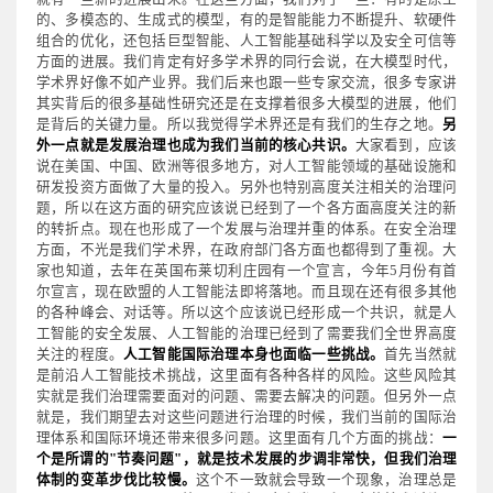
的、多模态的、生成式的模型，有的是智能能力不断提升、软硬件
组合的优化，还包括巨型智能、人工智能基础科学以及安全可信等
方面的进展。我们肯定有好多学术界的同行会说，在大模型时代，
学术界好像不如产业界。我们后来也跟一些专家交流，很多专家讲
其实背后的很多基础性研究还是在支撑着很多大模型的进展，他们
是背后的关键力量。所以我觉得学术界还是有我们的生存之地。
另
外一点就是发展治理也成为我们当前的核心共识。
大家看到，应该
说在美国、中国、欧洲等很多地方，对人工智能领域的基础设施和
研发投资方面做了大量的投入。另外也特别高度关注相关的治理问
题，所以在这方面的研究应该说已经到了一个各方面高度关注的新
的转折点。现在也形成了一个发展与治理并重的体系。在安全治理
方面，不光是我们学术界，在政府部门各方面也都得到了重视。大
家也知道，去年在英国布莱切利庄园有一个宣言，今年5月份有首
尔宣言，现在欧盟的人工智能法即将落地。而且现在还有很多其他
的各种峰会、对话等。所以这个应该说已经形成一个共识，就是人
工智能的安全发展、人工智能的治理已经到了需要我们全世界高度
关注的程度。
人工智能国际治理本身也面临一些挑战。
首先当然就
是前沿人工智能技术挑战，这里面有各种各样的风险。这些风险其
实就是我们治理需要面对的问题、需要去解决的问题。但另外一点
就是，我们期望去对这些问题进行治理的时候，我们当前的国际治
理体系和国际环境还带来很多问题。这里面有几个方面的挑战：
一
个是所谓的"节奏问题"，就是技术发展的步调非常快，但我们治理
体制的变革步伐比较慢。
这个不一致就会导致一个现象，治理总是