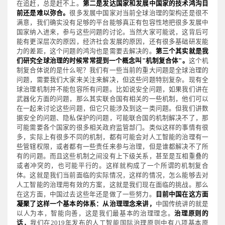
在追赶，总是赶不上。
第二是发达国家和发展中国家的技术鸿沟目
前还是难以弥合。
很多发展中国家对当前全球治理的架构还是很不
满意，我们确实没有足够的平台能够真正有包容性地把很多发展中
国家纳入进来，参与这些问题的讨论。当然大家可能说，这背后可
能有更深层次的原因，经济社会发展的原因，还有很多基础研发能
力的差距，这个问题的鸿沟也是需要去解决的。
第三个其实就是我
们研究全球治理的时候常常提到一个概念叫"机制复合体"。
这个机
制复合体说的是什么呢？我们有一些当前的重大问题是全球治理的
问题，需要我们大家来关注来解决，但这些问题特别复杂。现有全
球治理机制并不能包容所有问题。比如说安全问题，如果我们讲在
武器化方面的问题，那么其实联合国有相关的一些机制，他们可以
在一起来讨论这些问题，但它只能涉及到这一类问题。但我们讲数
据安全的问题、隐私保护的问题，可能联合国的机制解决不了，那
可能需要各个国家的很多相关政府监管部门。类似这样的事情有很
多，实际上有很多不同的机制，都有可能会对人工智能的治理有一
些管辖权限，或者都有一些责任来参与治理，但是谁都解决不了所
有的问题。而且这些机制之间没有上下级关系，甚至是互相重叠的
或者冲突的，也可能平行的。这样就构成了一个所谓的机制复合
体。这就是我们当前面临的实际情况，这样的情况，怎么能够去对
人工智能的治理用有效的方案，这就是我们现在面临的挑战。那么
在这方面，中国过去这些年还是做了一些努力。
目前中国在这方面
凝聚了这样一个基本的体系：从治理理念来讲，
中国传统讲的就是
以人为本，智能向善，这是我们最基本的治理理念。
治理原则的
话，
我们在2019年发布的人工智能国际治理原则中有八项基本原