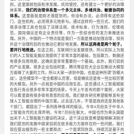
则，这里面就包括有序发展、风险管控、还有建立一个更好的治理
体系等。
我们的治理体系是一个多元主体、多维共治、敏捷协同的
体系。
这里面就是刚才我提到的，你没有办法，必须得有这些部
门、这些机构，必须得多元地参与。通过这样的一些方式，我们的
很多治理工具也包括了法律法规、技术标准、行为准则、伦理规
范、国际倡议还有企业责任等，作为一些综合性的发力来推进治
理。另外，中国的一个特点就是我们一方面是推动加强治理，但另
外这个治理的目的也推动它更好地发展。
所以这两者是两个轮子，
要并行地推进。
在这之前，互联网行业发展很快，所以实际上为我
们的人工智能发展应用提供了非常丰富的基础，包括算力、数据还
有很多应用场景，这确实是非常重要的一个基础。此外，我们目前
的产业发展，很多企业包括阿里、腾讯等这些大企业在推动大模型
方面做了大量的工作。所以大家一讲到中国，也是这种所谓"百模大
战"。这些模型不一定全都那么厉害，但是确实还是有一些比较厉害
的大模型。另外一点就是中国的应用生态，这些通过人工智能赋能
在各行各业很多非常丰富的场景。今天上午发布的那个案例，大家
可以看里面有很多很有意思的应用。我们联合研究希望能够发布全
球人工智能治理的中国方案。过去这几年，不管是政府还是其他各
个部门，都提出了一系列各种各样的倡议。今年4月份关于中非人
工智能合作的主席声明、今年7月份在联大，中国也作为牵头国提
出关于人工智能能力建设的决议，这个决议就是希望能够解决刚才
我们提到的发展中国家目前在很多能力方面存在的一些问题。我们
现在提出报告的一些主要观点：一个是求同存异，持续沉淀基于共