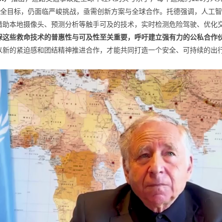
路安全目标，仍面临严峻挑战，亟需创新方案与全球合作。托德强调，人工
借助本地摄像头、预测分析等触手可及的技术，实时检测危险驾驶、优化
保这些救命技术的普惠性与可及性至关重要，呼吁建立强有力的公私合作
以新的紧迫感和团结精神推进合作，才能共同打造一个安全、可持续的出行