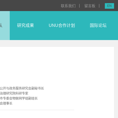
联系我们
留言板
EN
队
研究成果
UNU合作计划
国际论坛
公开与政务服务研究会副秘书长
治理研究院科研专家
市专委会物联网学组副组长
会理事长